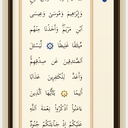
API Documentation
وَإِبۡرَ ٰ⁠هِیمَ وَمُوسَىٰ وَعِیسَى
Tajweed Guide
ٱبۡنِ مَرۡیَمَۖ وَأَخَذۡنَا مِنۡهُم
Font Edition Tester
CDN
مِّیثَـٰقًا غَلِیظࣰا
لِّیَسۡـَٔلَ
٧
ٱلصَّـٰدِقِینَ عَن صِدۡقِهِمۡۚ
Sign in
وَأَعَدَّ لِلۡكَـٰفِرِینَ عَذَابًا
أَلِیمࣰا
یَـٰۤأَیُّهَا ٱلَّذِینَ
٨
ءَامَنُوا۟ ٱذۡكُرُوا۟ نِعۡمَةَ ٱللَّهِ
عَلَیۡكُمۡ إِذۡ جَاۤءَتۡكُمۡ جُنُودࣱ