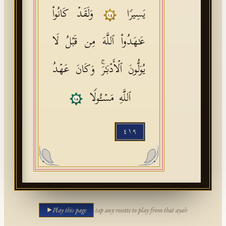
یَسِیرࣰا
وَلَقَدۡ كَانُوا۟
١٤
عَـٰهَدُوا۟ ٱللَّهَ مِن قَبۡلُ لَا
یُوَلُّونَ ٱلۡأَدۡبَـٰرَۚ وَكَانَ عَهۡدُ
ٱللَّهِ مَسۡـُٔولࣰا
١٥
٤١٩
Play this page
·
tap any rosette to play from that ayah