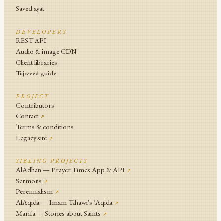
Saved āyāt
DEVELOPERS
REST API
Audio & image CDN
Client libraries
Tajweed guide
PROJECT
Contributors
Contact
↗
Terms & conditions
Legacy site
↗
SIBLING PROJECTS
AlAdhan — Prayer Times App & API
↗
Sermons
↗
Perennialism
↗
AlAqida — Imam Tahawi's ʿAqīda
↗
Marifa — Stories about Saints
↗