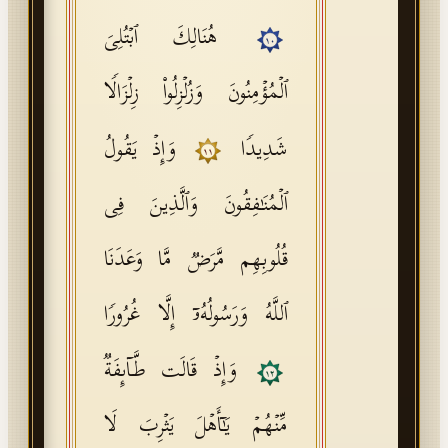
هُنَالِكَ ٱبۡتُلِیَ
١٠
ٱلۡمُؤۡمِنُونَ وَزُلۡزِلُوا۟ زِلۡزَالࣰا
شَدِیدࣰا
وَإِذۡ یَقُولُ
١١
ٱلۡمُنَـٰفِقُونَ وَٱلَّذِینَ فِی
قُلُوبِهِم مَّرَضࣱ مَّا وَعَدَنَا
ٱللَّهُ وَرَسُولُهُۥۤ إِلَّا غُرُورࣰا
وَإِذۡ قَالَت طَّاۤىِٕفَةࣱ
١٢
مِّنۡهُمۡ یَـٰۤأَهۡلَ یَثۡرِبَ لَا