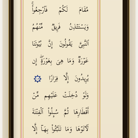
مُقَامَ لَكُمۡ فَٱرۡجِعُوا۟ۚ
وَیَسۡتَـٔۡذِنُ فَرِیقࣱ مِّنۡهُمُ
ٱلنَّبِیَّ یَقُولُونَ إِنَّ بُیُوتَنَا
عَوۡرَةࣱ وَمَا هِیَ بِعَوۡرَةٍۖ إِن
یُرِیدُونَ إِلَّا فِرَارࣰا
١٣
وَلَوۡ دُخِلَتۡ عَلَیۡهِم مِّنۡ
أَقۡطَارِهَا ثُمَّ سُىِٕلُوا۟ ٱلۡفِتۡنَةَ
لَـَٔاتَوۡهَا وَمَا تَلَبَّثُوا۟ بِهَاۤ إِلَّا