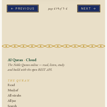
page
٤١٩
of
٦٠٤
← PREVIOUS
NEXT →
Al Quran
·
Cloud
The Noble Quran online — read, listen, study
and build with the open REST API.
THE QURAN
Read
Muṣḥaf
All sūrahs
All juz
Search