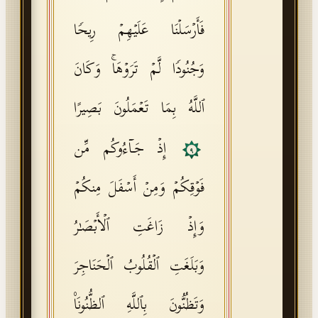
فَأَرۡسَلۡنَا عَلَیۡهِمۡ رِیحࣰا
وَجُنُودࣰا لَّمۡ تَرَوۡهَاۚ وَكَانَ
ٱللَّهُ بِمَا تَعۡمَلُونَ بَصِیرًا
إِذۡ جَاۤءُوكُم مِّن
٩
فَوۡقِكُمۡ وَمِنۡ أَسۡفَلَ مِنكُمۡ
وَإِذۡ زَاغَتِ ٱلۡأَبۡصَـٰرُ
وَبَلَغَتِ ٱلۡقُلُوبُ ٱلۡحَنَاجِرَ
وَتَظُنُّونَ بِٱللَّهِ ٱلظُّنُونَا۠