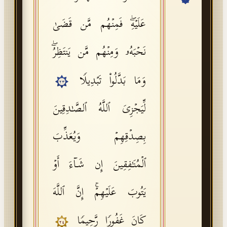
API Documentation
عَلَیۡهِۖ فَمِنۡهُم مَّن قَضَىٰ
Tajweed Guide
نَحۡبَهُۥ وَمِنۡهُم مَّن یَنتَظِرُۖ
Font Edition Tester
CDN
وَمَا بَدَّلُوا۟ تَبۡدِیلࣰا
٢٣
لِّیَجۡزِیَ ٱللَّهُ ٱلصَّـٰدِقِینَ
Sign in
بِصِدۡقِهِمۡ وَیُعَذِّبَ
ٱلۡمُنَـٰفِقِینَ إِن شَاۤءَ أَوۡ
یَتُوبَ عَلَیۡهِمۡۚ إِنَّ ٱللَّهَ
كَانَ غَفُورࣰا رَّحِیمࣰا
٢٤