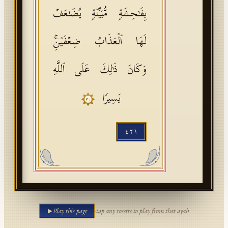
بِفَـٰحِشَةࣲ مُّبَیِّنَةࣲ یُضَـٰعَفۡ
لَهَا ٱلۡعَذَابُ ضِعۡفَیۡنِۚ
وَكَانَ ذَ ٰ⁠لِكَ عَلَى ٱللَّهِ
یَسِیرࣰا
٣٠
٤٢١
Play this page
·
tap any rosette to play from that ayah