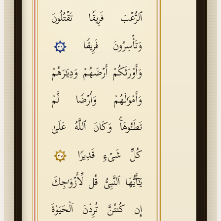
ٱلرُّعۡبَ فَرِیقࣰا تَقۡتُلُونَ
وَتَأۡسِرُونَ فَرِیقࣰا
٢٦
وَأَوۡرَثَكُمۡ أَرۡضَهُمۡ وَدِیَـٰرَهُمۡ
وَأَمۡوَ ٰ⁠لَهُمۡ وَأَرۡضࣰا لَّمۡ
تَطَـُٔوهَاۚ وَكَانَ ٱللَّهُ عَلَىٰ
كُلِّ شَیۡءࣲ قَدِیرࣰا
٢٧
یَـٰۤأَیُّهَا ٱلنَّبِیُّ قُل لِّأَزۡوَ ٰ⁠جِكَ
إِن كُنتُنَّ تُرِدۡنَ ٱلۡحَیَوٰةَ