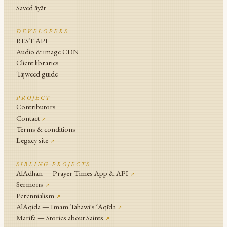
Saved āyāt
DEVELOPERS
REST API
Audio & image CDN
Client libraries
Tajweed guide
PROJECT
Contributors
Contact
↗
Terms & conditions
Legacy site
↗
SIBLING PROJECTS
AlAdhan — Prayer Times App & API
↗
Sermons
↗
Perennialism
↗
AlAqida — Imam Tahawi's ʿAqīda
↗
Marifa — Stories about Saints
↗