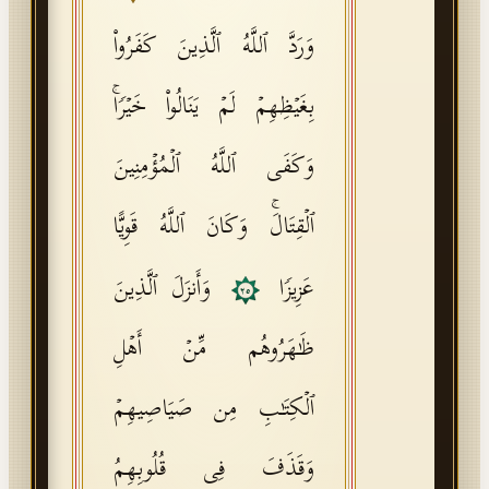
وَرَدَّ ٱللَّهُ ٱلَّذِینَ كَفَرُوا۟
بِغَیۡظِهِمۡ لَمۡ یَنَالُوا۟ خَیۡرࣰاۚ
وَكَفَى ٱللَّهُ ٱلۡمُؤۡمِنِینَ
ٱلۡقِتَالَۚ وَكَانَ ٱللَّهُ قَوِیًّا
عَزِیزࣰا
وَأَنزَلَ ٱلَّذِینَ
٢٥
ظَـٰهَرُوهُم مِّنۡ أَهۡلِ
ٱلۡكِتَـٰبِ مِن صَیَاصِیهِمۡ
وَقَذَفَ فِی قُلُوبِهِمُ