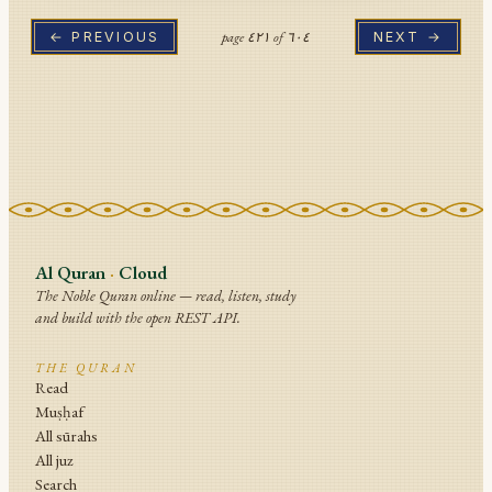
page
٤٢١
of
٦٠٤
← PREVIOUS
NEXT →
Al Quran
·
Cloud
The Noble Quran online — read, listen, study
and build with the open REST API.
THE QURAN
Read
Muṣḥaf
All sūrahs
All juz
Search