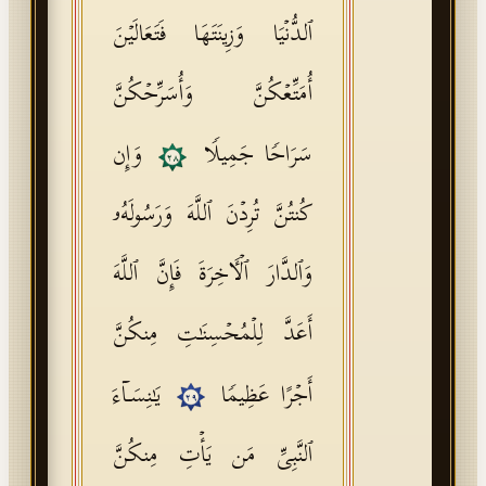
ٱلدُّنۡیَا وَزِینَتَهَا فَتَعَالَیۡنَ
أُمَتِّعۡكُنَّ وَأُسَرِّحۡكُنَّ
سَرَاحࣰا جَمِیلࣰا
وَإِن
٢٨
كُنتُنَّ تُرِدۡنَ ٱللَّهَ وَرَسُولَهُۥ
وَٱلدَّارَ ٱلۡـَٔاخِرَةَ فَإِنَّ ٱللَّهَ
أَعَدَّ لِلۡمُحۡسِنَـٰتِ مِنكُنَّ
أَجۡرًا عَظِیمࣰا
یَـٰنِسَاۤءَ
٢٩
ٱلنَّبِیِّ مَن یَأۡتِ مِنكُنَّ