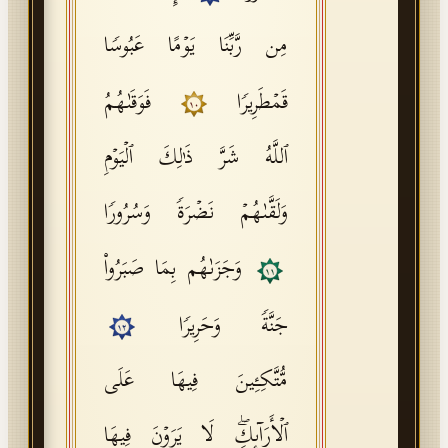
مِن رَّبِّنَا یَوۡمًا عَبُوسࣰا
قَمۡطَرِیرࣰا
فَوَقَىٰهُمُ
١٠
ٱللَّهُ شَرَّ ذَ ٰ⁠لِكَ ٱلۡیَوۡمِ
وَلَقَّىٰهُمۡ نَضۡرَةࣰ وَسُرُورࣰا
وَجَزَىٰهُم بِمَا صَبَرُوا۟
١١
جَنَّةࣰ وَحَرِیرࣰا
١٢
مُّتَّكِـِٔینَ فِیهَا عَلَى
ٱلۡأَرَاۤىِٕكِۖ لَا یَرَوۡنَ فِیهَا