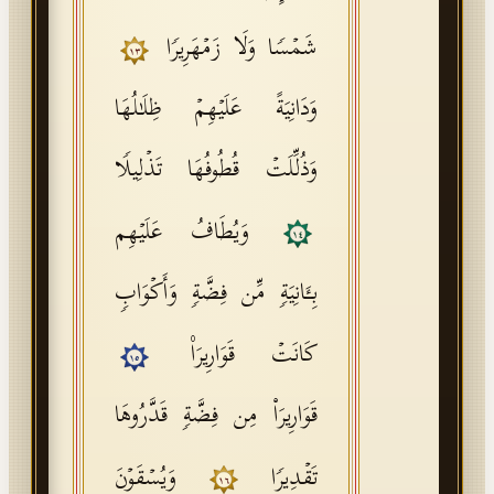
شَمۡسࣰا وَلَا زَمۡهَرِیرࣰا
١٣
وَدَانِیَةً عَلَیۡهِمۡ ظِلَـٰلُهَا
وَذُلِّلَتۡ قُطُوفُهَا تَذۡلِیلࣰا
وَیُطَافُ عَلَیۡهِم
١٤
بِـَٔانِیَةࣲ مِّن فِضَّةࣲ وَأَكۡوَابࣲ
كَانَتۡ قَوَارِیرَا۠
١٥
قَوَارِیرَا۟ مِن فِضَّةࣲ قَدَّرُوهَا
تَقۡدِیرࣰا
وَیُسۡقَوۡنَ
١٦