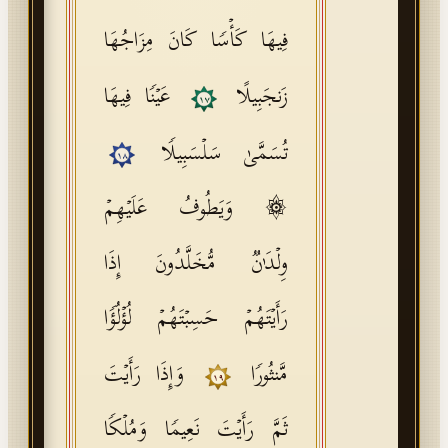
فِیهَا كَأۡسࣰا كَانَ مِزَاجُهَا
زَنجَبِیلًا
عَیۡنࣰا فِیهَا
١٧
تُسَمَّىٰ سَلۡسَبِیلࣰا
١٨
۞ وَیَطُوفُ عَلَیۡهِمۡ
وِلۡدَ ٰ⁠نࣱ مُّخَلَّدُونَ إِذَا
رَأَیۡتَهُمۡ حَسِبۡتَهُمۡ لُؤۡلُؤࣰا
مَّنثُورࣰا
وَإِذَا رَأَیۡتَ
١٩
ثَمَّ رَأَیۡتَ نَعِیمࣰا وَمُلۡكࣰا