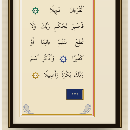
ٱلۡقُرۡءَانَ تَنزِیلࣰا
٢٣
فَٱصۡبِرۡ لِحُكۡمِ رَبِّكَ وَلَا
تُطِعۡ مِنۡهُمۡ ءَاثِمًا أَوۡ
كَفُورࣰا
وَٱذۡكُرِ ٱسۡمَ
٢٤
رَبِّكَ بُكۡرَةࣰ وَأَصِیلࣰا
٢٥
٥٧٩