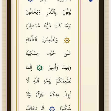
API Documentation
یُوفُونَ بِٱلنَّذۡرِ وَیَخَافُونَ
Tajweed Guide
یَوۡمࣰا كَانَ شَرُّهُۥ مُسۡتَطِیرࣰا
Font Edition Tester
CDN
وَیُطۡعِمُونَ ٱلطَّعَامَ
٧
عَلَىٰ حُبِّهِۦ مِسۡكِینࣰا
Sign in
وَیَتِیمࣰا وَأَسِیرًا
إِنَّمَا
٨
نُطۡعِمُكُمۡ لِوَجۡهِ ٱللَّهِ لَا
نُرِیدُ مِنكُمۡ جَزَاۤءࣰ وَلَا
شُكُورًا
إِنَّا نَخَافُ
٩