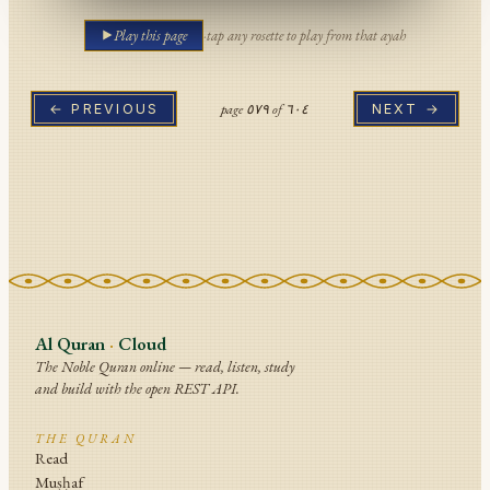
Play this page
·
tap any rosette to play from that ayah
page
٥٧٩
of
٦٠٤
← PREVIOUS
NEXT →
Al Quran
·
Cloud
The Noble Quran online — read, listen, study
and build with the open REST API.
THE QURAN
Read
Muṣḥaf