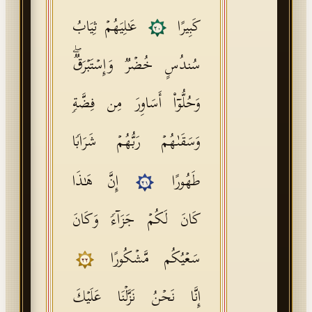
كَبِیرًا
عَـٰلِیَهُمۡ ثِیَابُ
٢٠
سُندُسٍ خُضۡرࣱ وَإِسۡتَبۡرَقࣱۖ
وَحُلُّوۤا۟ أَسَاوِرَ مِن فِضَّةࣲ
وَسَقَىٰهُمۡ رَبُّهُمۡ شَرَابࣰا
طَهُورًا
إِنَّ هَـٰذَا
٢١
كَانَ لَكُمۡ جَزَاۤءࣰ وَكَانَ
سَعۡیُكُم مَّشۡكُورًا
٢٢
إِنَّا نَحۡنُ نَزَّلۡنَا عَلَیۡكَ