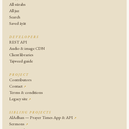
All sūrahs
All juz
Search
Saved āyāt
DEVELOPERS
REST API
Audio & image CDN
Client libraries
Tajweed guide
PROJECT
Contributors
Contact
↗
Terms & conditions
Legacy site
↗
SIBLING PROJECTS
AlAdhan — Prayer Times App & API
↗
Sermons
↗