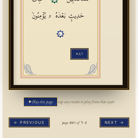
٤٩
حَدِیثِۭ بَعۡدَهُۥ یُؤۡمِنُونَ
٥٠
٥٨١
Play this page
·
tap any rosette to play from that ayah
page
٥٨١
of
٦٠٤
← PREVIOUS
NEXT →