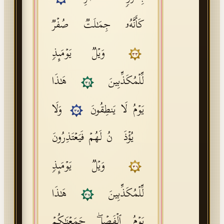
كَأَنَّهُۥ جِمَـٰلَتࣱ صُفۡرࣱ
وَیۡلࣱ یَوۡمَىِٕذࣲ
٣٣
لِّلۡمُكَذِّبِینَ
هَـٰذَا
٣٤
یَوۡمُ لَا یَنطِقُونَ
وَلَا
٣٥
یُؤۡذَنُ لَهُمۡ فَیَعۡتَذِرُونَ
وَیۡلࣱ یَوۡمَىِٕذࣲ
٣٦
لِّلۡمُكَذِّبِینَ
هَـٰذَا
٣٧
یَوۡمُ ٱلۡفَصۡلِۖ جَمَعۡنَـٰكُمۡ