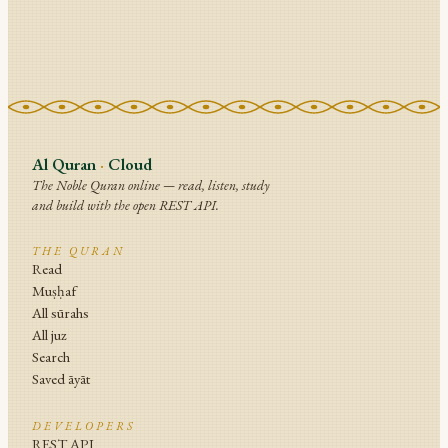
Al Quran
·
Cloud
The Noble Quran online — read, listen, study
and build with the open REST API.
THE QURAN
Read
Muṣḥaf
All sūrahs
All juz
Search
Saved āyāt
DEVELOPERS
REST API