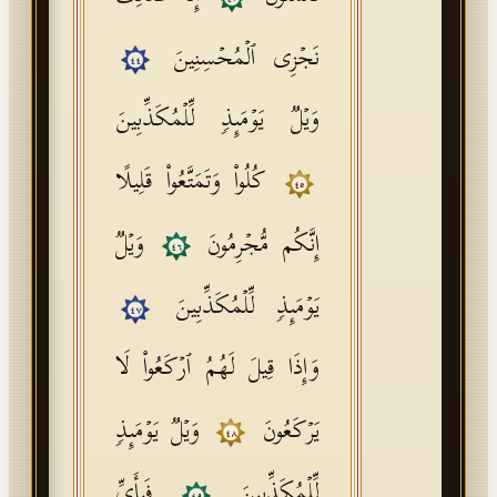
نَجۡزِی ٱلۡمُحۡسِنِینَ
٤٤
وَیۡلࣱ یَوۡمَىِٕذࣲ لِّلۡمُكَذِّبِینَ
كُلُوا۟ وَتَمَتَّعُوا۟ قَلِیلًا
٤٥
إِنَّكُم مُّجۡرِمُونَ
وَیۡلࣱ
٤٦
یَوۡمَىِٕذࣲ لِّلۡمُكَذِّبِینَ
٤٧
وَإِذَا قِیلَ لَهُمُ ٱرۡكَعُوا۟ لَا
یَرۡكَعُونَ
وَیۡلࣱ یَوۡمَىِٕذࣲ
٤٨
لِّلۡمُكَذِّبِینَ
فَبِأَیِّ