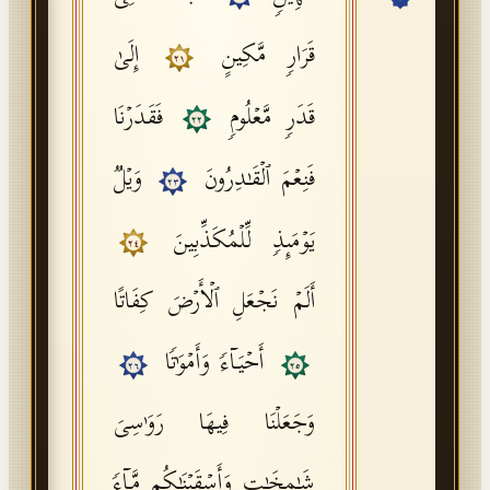
API Documentation
قَرَارࣲ مَّكِینٍ
إِلَىٰ
٢١
Tajweed Guide
قَدَرࣲ مَّعۡلُومࣲ
فَقَدَرۡنَا
Font Edition Tester
٢٢
CDN
فَنِعۡمَ ٱلۡقَـٰدِرُونَ
وَیۡلࣱ
٢٣
یَوۡمَىِٕذࣲ لِّلۡمُكَذِّبِینَ
Sign in
٢٤
أَلَمۡ نَجۡعَلِ ٱلۡأَرۡضَ كِفَاتًا
أَحۡیَاۤءࣰ وَأَمۡوَ ٰ⁠تࣰا
٢٦
٢٥
وَجَعَلۡنَا فِیهَا رَوَ ٰ⁠سِیَ
شَـٰمِخَـٰتࣲ وَأَسۡقَیۡنَـٰكُم مَّاۤءࣰ