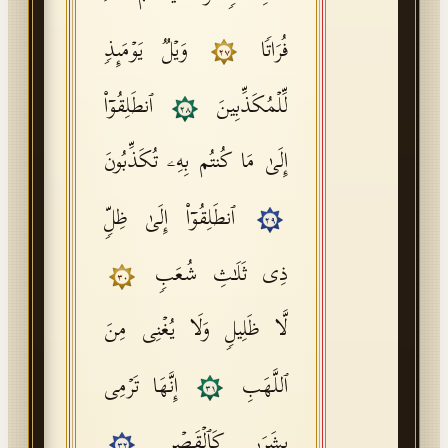
فُرَاتࣰا
وَیۡلࣱ یَوۡمَىِٕذࣲ
٢٧
لِّلۡمُكَذِّبِینَ
ٱنطَلِقُوۤا۟
٢٨
إِلَىٰ مَا كُنتُم بِهِۦ تُكَذِّبُونَ
ٱنطَلِقُوۤا۟ إِلَىٰ ظِلࣲّ
٢٩
ذِی ثَلَـٰثِ شُعَبࣲ
٣٠
لَّا ظَلِیلࣲ وَلَا یُغۡنِی مِنَ
ٱللَّهَبِ
إِنَّهَا تَرۡمِی
٣١
بِشَرَرࣲ كَٱلۡقَصۡرِ
٣٢