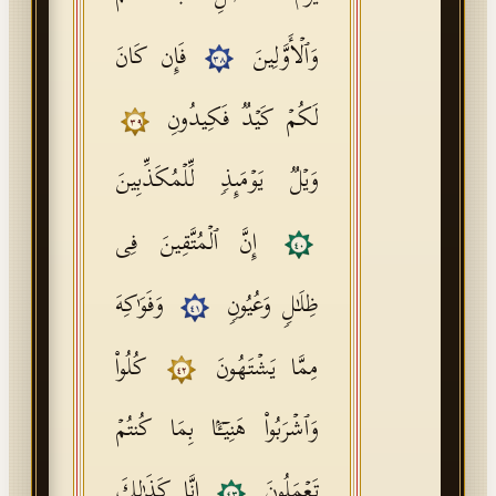
وَٱلۡأَوَّلِینَ
فَإِن كَانَ
٣٨
لَكُمۡ كَیۡدࣱ فَكِیدُونِ
٣٩
وَیۡلࣱ یَوۡمَىِٕذࣲ لِّلۡمُكَذِّبِینَ
إِنَّ ٱلۡمُتَّقِینَ فِی
٤٠
ظِلَـٰلࣲ وَعُیُونࣲ
وَفَوَ ٰ⁠كِهَ
٤١
مِمَّا یَشۡتَهُونَ
كُلُوا۟
٤٢
وَٱشۡرَبُوا۟ هَنِیۤـَٔۢا بِمَا كُنتُمۡ
تَعۡمَلُونَ
إِنَّا كَذَ ٰ⁠لِكَ
٤٣