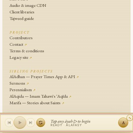
Audio & image CDN
Client libraries
Tajweed guide
PROJECT
Contributors
Contact
↗
Terms & conditions
Legacy site
↗
SIBLING PROJECTS
AlAdhan — Prayer Times App & API
↗
Sermons
↗
Perennialism
↗
AlAqida — Imam Tahawi's ʿAqīda
↗
Marifa — Stories about Saints
↗
An
Islamic Network
Project .
Tap any āyah ▷ to begin
A
© Islamic Network and contributors since 2014
READY ·
ALAFASY